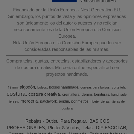
Financiado por la Unión Europea - Next Generation EU.
Sin embargo, los puntos de vista y las opiniones expresadas
son únicamente los del autor o autores y no reflejan
necesariamente los de la Unión Europea o la Comisión
Europea.
Ni la Unión Europea ni la Comisión Europea pueden ser
consideradas responsables de las mismas.
Compra telas, guatas, entretelas, estabilizadores y accesorios
de costura creativa. Mercería online especializada en
proyectos handmade.
algodón
bolsos handmade
18 mm
bolsos
correas para bolsos
corte tela
costura
costura creativa
cremallera
denim
fornituras
handmade
merceria
patchwork
poplin
por metros
jersey
ribete
tijeras
tijeras de
costura
Rebajas - Outlet
Para Regalar
BASICOS
PROFESIONALES
Plotter & Vinilos
Telas
DIY ESCOLAR