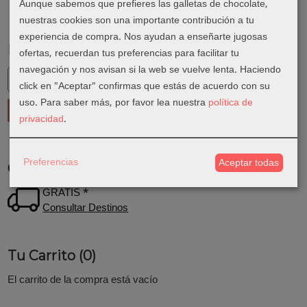
Aunque sabemos que prefieres las galletas de chocolate,
nuestras cookies son una importante contribución a tu
experiencia de compra. Nos ayudan a enseñarte jugosas
Marcas
ofertas, recuerdan tus preferencias para facilitar tu
navegación y nos avisan si la web se vuelve lenta. Haciendo
click en "Aceptar" confirmas que estás de acuerdo con su
uso.
Para saber más, por favor lea nuestra
política de
privacidad
.
Preferencias
Aceptar todas
Costes de Envío
GRATIS *
Consultar Destinos
Tu Carrito (0)
El carrito de la compra está vacío