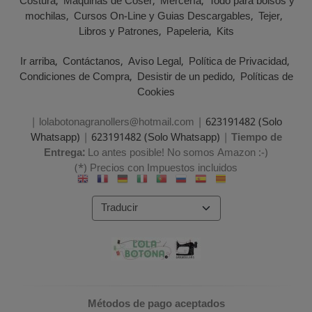
Costura
Maquinas de Coser
Mercería
Todo para bolsos y
mochilas
Cursos On-Line y Guias Descargables
Tejer
Libros y Patrones
Papeleria
Kits
Ir arriba
Contáctanos
Aviso Legal
Política de Privacidad
Condiciones de Compra
Desistir de un pedido
Políticas de
Cookies
| lolabotonagranollers@hotmail.com |
623191482 (Solo
Whatsapp)
|
623191482 (Solo Whatsapp)
|
Tiempo de
Entrega:
Lo antes posible! No somos Amazon :-)
(*) Precios con Impuestos incluidos
Métodos de pago aceptados