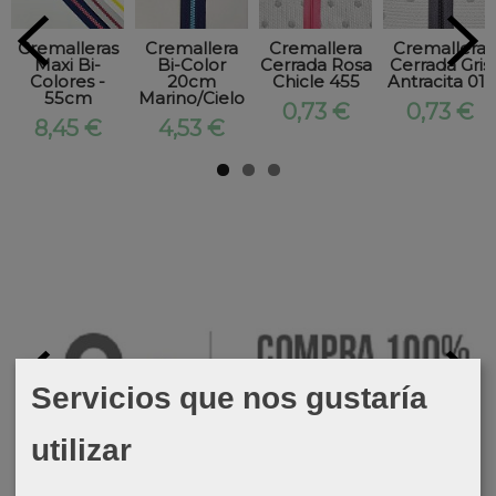
Cremalleras
Cremallera
Cremallera
Cremallera
Maxi Bi-
Bi-Color
Cerrada Rosa
Cerrada Gris
Colores -
20cm
Chicle 455
Antracita 011
55cm
Marino/Cielo
0,73 €
0,73 €
8,45 €
4,53 €
Servicios que nos gustaría
utilizar