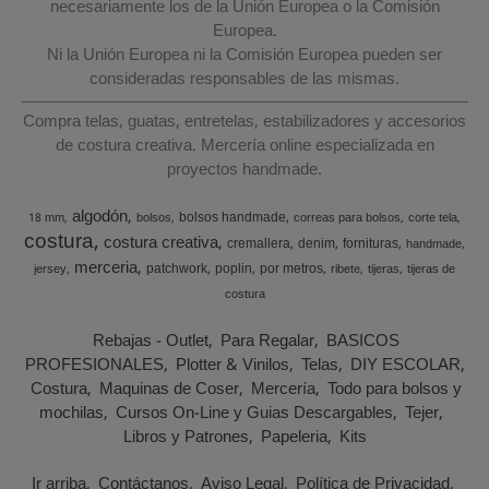
necesariamente los de la Unión Europea o la Comisión
Europea.
Ni la Unión Europea ni la Comisión Europea pueden ser
consideradas responsables de las mismas.
Compra telas, guatas, entretelas, estabilizadores y accesorios
de costura creativa. Mercería online especializada en
proyectos handmade.
algodón
bolsos handmade
18 mm
bolsos
correas para bolsos
corte tela
costura
costura creativa
cremallera
denim
fornituras
handmade
merceria
patchwork
poplin
por metros
jersey
ribete
tijeras
tijeras de
costura
Rebajas - Outlet
Para Regalar
BASICOS
PROFESIONALES
Plotter & Vinilos
Telas
DIY ESCOLAR
Costura
Maquinas de Coser
Mercería
Todo para bolsos y
mochilas
Cursos On-Line y Guias Descargables
Tejer
Libros y Patrones
Papeleria
Kits
Ir arriba
Contáctanos
Aviso Legal
Política de Privacidad