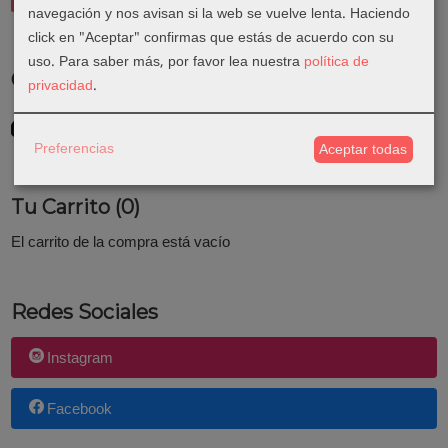
navegación y nos avisan si la web se vuelve lenta. Haciendo
click en "Aceptar" confirmas que estás de acuerdo con su
uso.
Para saber más, por favor lea nuestra
política de
Costes de Envío
privacidad
.
GRATIS *
Consultar Destinos
Preferencias
Aceptar todas
Tu Carrito (0)
El carrito de la compra está vacío
Redes Sociales
Instagram
Facebook