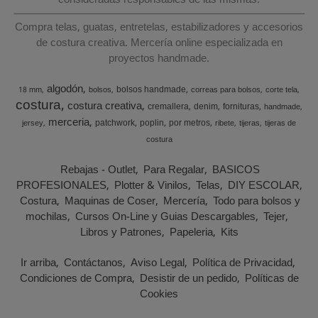
Compra telas, guatas, entretelas, estabilizadores y accesorios
de costura creativa. Mercería online especializada en
proyectos handmade.
algodón
bolsos handmade
18 mm
bolsos
correas para bolsos
corte tela
costura
costura creativa
cremallera
denim
fornituras
handmade
merceria
patchwork
poplin
por metros
jersey
ribete
tijeras
tijeras de
costura
Rebajas - Outlet
Para Regalar
BASICOS
PROFESIONALES
Plotter & Vinilos
Telas
DIY ESCOLAR
Costura
Maquinas de Coser
Mercería
Todo para bolsos y
mochilas
Cursos On-Line y Guias Descargables
Tejer
Libros y Patrones
Papeleria
Kits
Ir arriba
Contáctanos
Aviso Legal
Política de Privacidad
Condiciones de Compra
Desistir de un pedido
Políticas de
Cookies