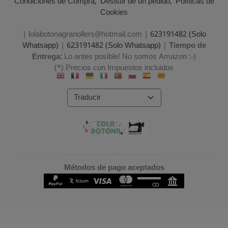
Condiciones de Compra
Desistir de un pedido
Políticas de
Cookies
| lolabotonagranollers@hotmail.com |
623191482 (Solo
Whatsapp)
|
623191482 (Solo Whatsapp)
|
Tiempo de
Entrega:
Lo antes posible! No somos Amazon :-)
(*) Precios con Impuestos incluidos
Métodos de pago aceptados