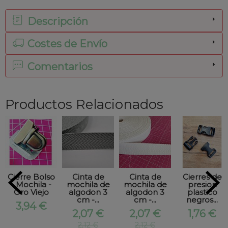
Descripción
Costes de Envío
Comentarios
Productos Relacionados
Cierre Bolso
Cinta de
Cinta de
Cierres de
- Mochila -
mochila de
mochila de
presion
Oro Viejo
algodon 3
algodon 3
plastico
cm -...
cm -...
negros...
3,94 €
2,07 €
2,07 €
1,76 €
2,12 €
2,12 €