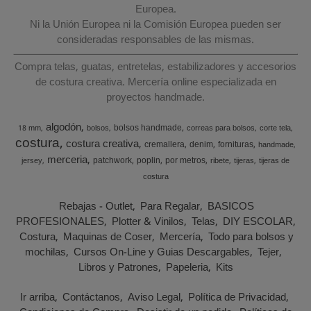
Europea.
Ni la Unión Europea ni la Comisión Europea pueden ser
consideradas responsables de las mismas.
Compra telas, guatas, entretelas, estabilizadores y accesorios
de costura creativa. Mercería online especializada en
proyectos handmade.
algodón
bolsos handmade
18 mm
bolsos
correas para bolsos
corte tela
costura
costura creativa
cremallera
denim
fornituras
handmade
merceria
patchwork
poplin
por metros
jersey
ribete
tijeras
tijeras de
costura
Rebajas - Outlet
Para Regalar
BASICOS
PROFESIONALES
Plotter & Vinilos
Telas
DIY ESCOLAR
Costura
Maquinas de Coser
Mercería
Todo para bolsos y
mochilas
Cursos On-Line y Guias Descargables
Tejer
Libros y Patrones
Papeleria
Kits
Ir arriba
Contáctanos
Aviso Legal
Política de Privacidad