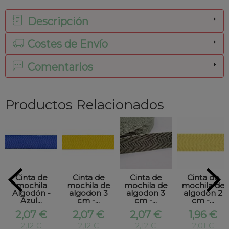
Descripción
Costes de Envío
Comentarios
Productos Relacionados
Cinta de
Cinta de
Cinta de
Cinta de
mochila
mochila de
mochila de
mochila de
Algodón -
algodon 3
algodon 3
algodon 2
Azul...
cm -...
cm -...
cm -...
2,07 €
2,07 €
2,07 €
1,96 €
2,12 €
2,12 €
2,12 €
2,01 €