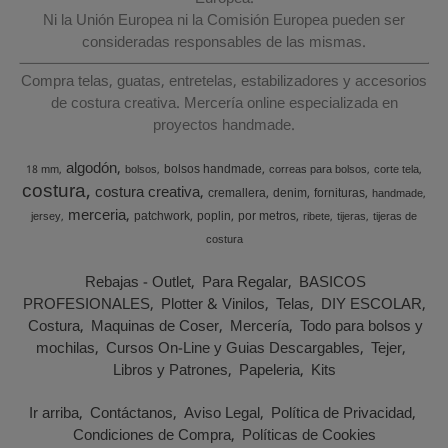
Ni la Unión Europea ni la Comisión Europea pueden ser
consideradas responsables de las mismas.
Compra telas, guatas, entretelas, estabilizadores y accesorios
de costura creativa. Mercería online especializada en
proyectos handmade.
algodón
bolsos handmade
18 mm
bolsos
correas para bolsos
corte tela
costura
costura creativa
cremallera
denim
fornituras
handmade
merceria
patchwork
poplin
por metros
jersey
ribete
tijeras
tijeras de
costura
Rebajas - Outlet
Para Regalar
BASICOS
PROFESIONALES
Plotter & Vinilos
Telas
DIY ESCOLAR
Costura
Maquinas de Coser
Mercería
Todo para bolsos y
mochilas
Cursos On-Line y Guias Descargables
Tejer
Libros y Patrones
Papeleria
Kits
Ir arriba
Contáctanos
Aviso Legal
Política de Privacidad
Condiciones de Compra
Políticas de Cookies