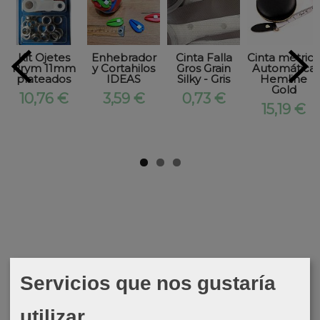
Kit Ojetes
Enhebrador
Cinta Falla
Cinta métrica
Prym 11mm
y Cortahilos
Gros Grain
Automática
plateados
IDEAS
Silky - Gris
Hemline
Gold
10,76 €
3,59 €
0,73 €
15,19 €
Servicios que nos gustaría
utilizar