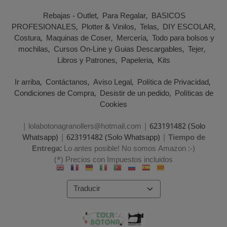
Rebajas - Outlet
Para Regalar
BASICOS
PROFESIONALES
Plotter & Vinilos
Telas
DIY ESCOLAR
Costura
Maquinas de Coser
Mercería
Todo para bolsos y
mochilas
Cursos On-Line y Guias Descargables
Tejer
Libros y Patrones
Papeleria
Kits
Ir arriba
Contáctanos
Aviso Legal
Política de Privacidad
Condiciones de Compra
Desistir de un pedido
Políticas de
Cookies
| lolabotonagranollers@hotmail.com |
623191482 (Solo
Whatsapp)
|
623191482 (Solo Whatsapp)
|
Tiempo de
Entrega:
Lo antes posible! No somos Amazon :-)
(*) Precios con Impuestos incluidos