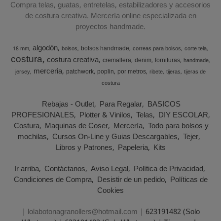
Compra telas, guatas, entretelas, estabilizadores y accesorios
de costura creativa. Mercería online especializada en
proyectos handmade.
algodón
bolsos handmade
18 mm
bolsos
correas para bolsos
corte tela
costura
costura creativa
cremallera
denim
fornituras
handmade
merceria
patchwork
poplin
por metros
jersey
ribete
tijeras
tijeras de
costura
Rebajas - Outlet
Para Regalar
BASICOS
PROFESIONALES
Plotter & Vinilos
Telas
DIY ESCOLAR
Costura
Maquinas de Coser
Mercería
Todo para bolsos y
mochilas
Cursos On-Line y Guias Descargables
Tejer
Libros y Patrones
Papeleria
Kits
Ir arriba
Contáctanos
Aviso Legal
Política de Privacidad
Condiciones de Compra
Desistir de un pedido
Políticas de
Cookies
| lolabotonagranollers@hotmail.com |
623191482 (Solo