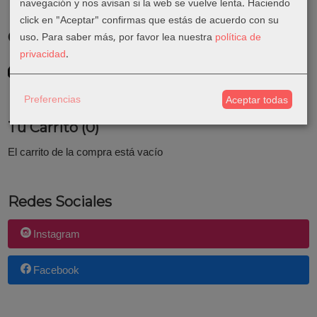
navegación y nos avisan si la web se vuelve lenta. Haciendo
click en "Aceptar" confirmas que estás de acuerdo con su
uso.
Para saber más, por favor lea nuestra
política de
Costes de Envío
privacidad
.
GRATIS *
Consultar Destinos
Preferencias
Aceptar todas
Tu Carrito (0)
El carrito de la compra está vacío
Redes Sociales
Instagram
Facebook