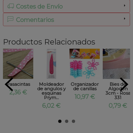
Costes de Envío
Comentarios
Productos Relacionados
Pasacintas
Moldeador
Organizador
Bies de
de angulos y
de canillas
Algodón
2,36 €
esquinas
3cm - Rosa
10,97 €
Prym...
331
6,02 €
0,79 €