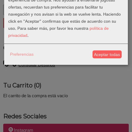
experiencia de compra. Nos ayudan a enseñarte jugosas
ofertas, recuerdan tus preferencias para facilitar tu
navegación y nos avisan si la web se vuelve lenta. Haciendo
click en "Aceptar" confirmas que estás de acuerdo con su
uso.
Para saber más, por favor lea nuestra
política de
privacidad
.
Costes de Envío
Preferencias
Aceptar todas
GRATIS *
Consultar Destinos
Tu Carrito (0)
El carrito de la compra está vacío
Redes Sociales
Instagram