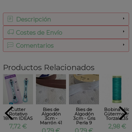
Descripción
Costes de Envío
Comentarios
Productos Relacionados
Cutter
Bies de
Bies de
Bobina Hilo
Rotativo
Algodón
Algodón
Gütermann
18mm IDEAS
3cm -
3cm - Gris
Torzal 235
Marrón 41
Perla 9
7,72 €
2,98 €
0,79 €
0,79 €