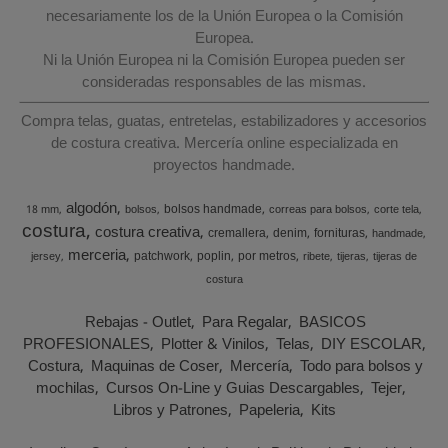
necesariamente los de la Unión Europea o la Comisión
Europea.
Ni la Unión Europea ni la Comisión Europea pueden ser
consideradas responsables de las mismas.
Compra telas, guatas, entretelas, estabilizadores y accesorios
de costura creativa. Mercería online especializada en
proyectos handmade.
algodón
bolsos handmade
18 mm
bolsos
correas para bolsos
corte tela
costura
costura creativa
cremallera
denim
fornituras
handmade
merceria
patchwork
poplin
por metros
jersey
ribete
tijeras
tijeras de
costura
Rebajas - Outlet
Para Regalar
BASICOS
PROFESIONALES
Plotter & Vinilos
Telas
DIY ESCOLAR
Costura
Maquinas de Coser
Mercería
Todo para bolsos y
mochilas
Cursos On-Line y Guias Descargables
Tejer
Libros y Patrones
Papeleria
Kits