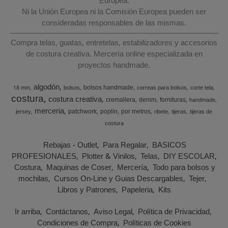
Europea.
Ni la Unión Europea ni la Comisión Europea pueden ser
consideradas responsables de las mismas.
Compra telas, guatas, entretelas, estabilizadores y accesorios
de costura creativa. Mercería online especializada en
proyectos handmade.
algodón
bolsos handmade
18 mm
bolsos
correas para bolsos
corte tela
costura
costura creativa
cremallera
denim
fornituras
handmade
merceria
patchwork
poplin
por metros
jersey
ribete
tijeras
tijeras de
costura
Rebajas - Outlet
Para Regalar
BASICOS
PROFESIONALES
Plotter & Vinilos
Telas
DIY ESCOLAR
Costura
Maquinas de Coser
Mercería
Todo para bolsos y
mochilas
Cursos On-Line y Guias Descargables
Tejer
Libros y Patrones
Papeleria
Kits
Ir arriba
Contáctanos
Aviso Legal
Política de Privacidad
Condiciones de Compra
Políticas de Cookies