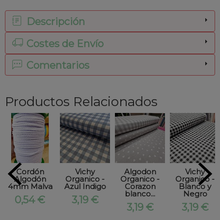
Descripción
Costes de Envío
Comentarios
Productos Relacionados
Cordón
Vichy
Algodon
Vichy
Algodón
Organico -
Organico -
Organico -
4mm Malva
Azul Indigo
Corazon
Blanco y
blanco...
Negro
0,54 €
3,19 €
3,19 €
3,19 €