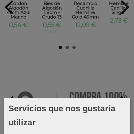
Cordón
Bies de
Recambio
Hemline
Algodón
Algodón
Cuchilla
Canillas
4mm Azul
1,8cm -
Hemline
Singer
Marino
Crudo 13
Gold 45mm
2,73 €
0,54 €
0,55 €
12,09 €
0,61 €
Servicios que nos gustaría
utilizar