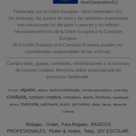
Financiado por la Unión Europea - Next Generation EU.
Sin embargo, los puntos de vista y las opiniones expresadas
son únicamente los del autor o autores y no reflejan
necesariamente los de la Unión Europea o la Comisión
Europea.
Ni la Unión Europea ni la Comisión Europea pueden ser
consideradas responsables de las mismas.
Compra telas, guatas, entretelas, estabilizadores y accesorios
de costura creativa. Mercería online especializada en
proyectos handmade.
algodón
bolsos handmade
18 mm
bolsos
correas para bolsos
corte tela
costura
costura creativa
cremallera
denim
fornituras
handmade
merceria
patchwork
poplin
por metros
jersey
ribete
tijeras
tijeras de
costura
Rebajas - Outlet
Para Regalar
BASICOS
PROFESIONALES
Plotter & Vinilos
Telas
DIY ESCOLAR