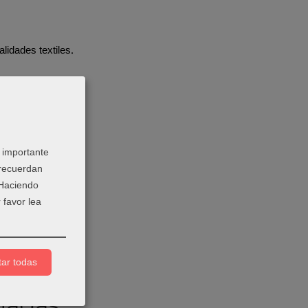
idades textiles.
 importante
 recuerdan
 Haciendo
 favor lea
ar todas
nadas