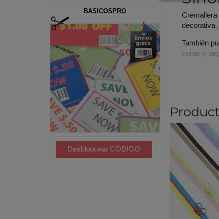
BASICOSPRO
Cremallera 
decorativa.
Envíos
También pue
gratis
cortar y pe
Product