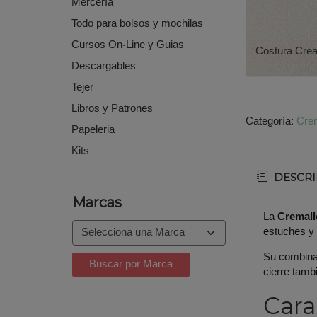
Mercería
Todo para bolsos y mochilas
Cursos On-Line y Guias
Costura Crea
Descargables
Tejer
Libros y Patrones
Categoría:
Crem
Papeleria
Kits
DESCRI
Marcas
La
Cremall
estuches y
Su combinac
cierre tamb
Cara