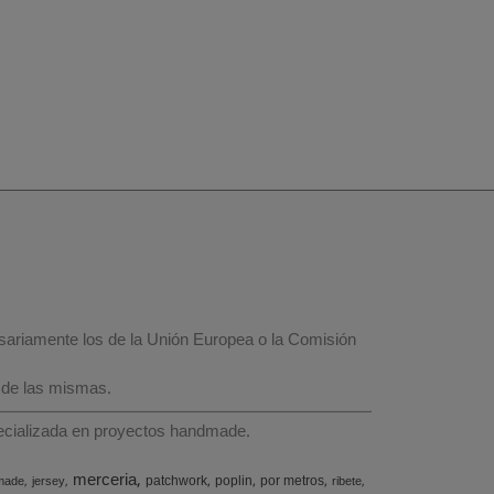
esariamente los de la Unión Europea o la Comisión
 de las mismas.
specializada en proyectos handmade.
merceria
patchwork
poplin
por metros
made
jersey
ribete