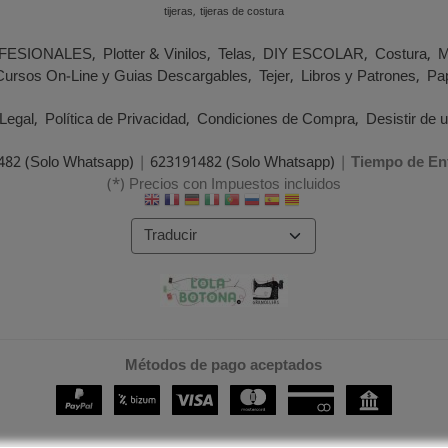
tijeras
tijeras de costura
FESIONALES
Plotter & Vinilos
Telas
DIY ESCOLAR
Costura
M
Cursos On-Line y Guias Descargables
Tejer
Libros y Patrones
Pap
Legal
Política de Privacidad
Condiciones de Compra
Desistir de 
482 (Solo Whatsapp)
|
623191482 (Solo Whatsapp)
|
Tiempo de En
(*) Precios con Impuestos incluidos
Métodos de pago aceptados