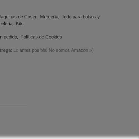
aquinas de Coser
Mercería
Todo para bolsos y
eleria
Kits
un pedido
Políticas de Cookies
trega:
Lo antes posible! No somos Amazon :-)