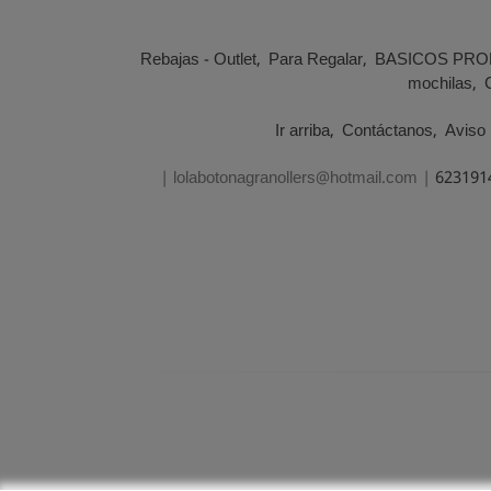
Rebajas - Outlet
Para Regalar
BASICOS PRO
mochilas
Ir arriba
Contáctanos
Aviso 
| lolabotonagranollers@hotmail.com |
623191