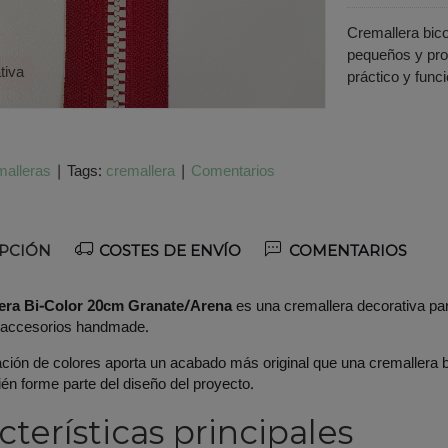
Cremallera bic
pequeños y pro
tiva
práctico y func
alleras
|
Tags:
cremallera
|
Comentarios
PCIÓN
COSTES DE ENVÍO
COMENTARIOS
era Bi-Color 20cm Granate/Arena
es una cremallera decorativa par
 accesorios handmade.
ión de colores aporta un acabado más original que una cremallera bá
ién forme parte del diseño del proyecto.
cterísticas principales