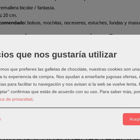
emallera bicolor / fantasía.
:
20 cm.
ecomendado:
bolsos, mochilas, neceseres, estuches, fundas y manual
a qué proyectos sirve?
 y estuches con contraste de color.
ios que nos gustaría utilizar
y mochilas creativas.
 monederos y accesorios textiles.
os que prefieres las galletas de chocolate, nuestras cookies son una
os infantiles, escolares o handmade.
 a tu experiencia de compra. Nos ayudan a enseñarte jugosas ofertas,
ias para facilitar tu navegación y nos avisan si la web se vuelve lenta.
ejos de costura
eptar" confirmas que estás de acuerdo con su uso.
Para saber más, por
tica de privacidad
.
n color que combine o contraste con la tela principal.
nsatelas de cremallera para coser más cerca de los dientes.
la cremallera antes de coser para evitar que se desplace.
s
Acept
ba la apertura y cierre antes de rematar el proyecto.
nimos y búsquedas relacio