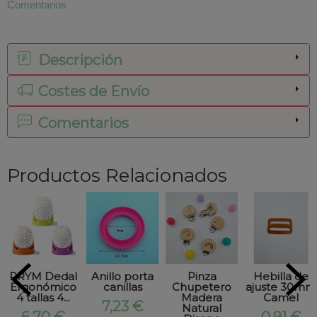
Comentarios
Descripción
Costes de Envío
Comentarios
Productos Relacionados
PRYM Dedal
Anillo porta
Pinza
Hebilla de
Ergonómico
canillas
Chupetero
ajuste 30mm
4 tallas 4...
Madera
Camel
7,23 €
Natural
6,70 €
0,91 €