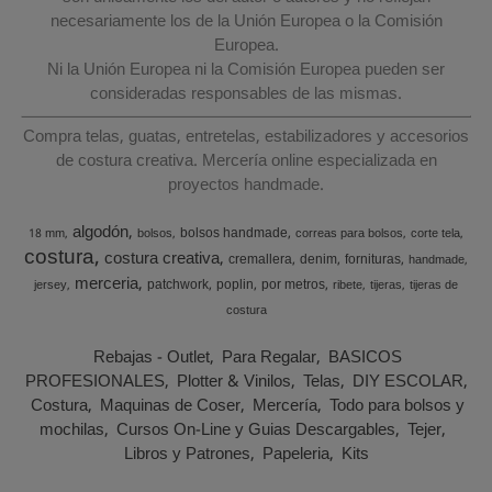
necesariamente los de la Unión Europea o la Comisión
Europea.
Ni la Unión Europea ni la Comisión Europea pueden ser
consideradas responsables de las mismas.
Compra telas, guatas, entretelas, estabilizadores y accesorios
de costura creativa. Mercería online especializada en
proyectos handmade.
algodón
bolsos handmade
18 mm
bolsos
correas para bolsos
corte tela
costura
costura creativa
cremallera
denim
fornituras
handmade
merceria
patchwork
poplin
por metros
jersey
ribete
tijeras
tijeras de
costura
Rebajas - Outlet
Para Regalar
BASICOS
PROFESIONALES
Plotter & Vinilos
Telas
DIY ESCOLAR
Costura
Maquinas de Coser
Mercería
Todo para bolsos y
mochilas
Cursos On-Line y Guias Descargables
Tejer
Libros y Patrones
Papeleria
Kits