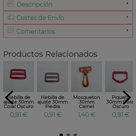
Descripción
Costes de Envío
Comentarios
Productos Relacionados
Hebilla de
Hebilla de
Mosqueton
Piqueta
ajuste 30mm
ajuste 30mm
30mm
30mm Coral
Coral Oscuro
Piedra
Camel
Oscuro
0,91 €
0,91 €
1,40 €
0,91 €