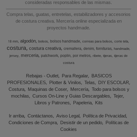
consideradas responsables de las mismas.
Compra telas, guatas, entretelas, estabilizadores y accesorios
de costura creativa. Mercería online especializada en
proyectos handmade.
algodón
bolsos handmade
18 mm
bolsos
correas para bolsos
corte tela
costura
costura creativa
cremallera
denim
fornituras
handmade
merceria
patchwork
poplin
por metros
jersey
ribete
tijeras
tijeras de
costura
Rebajas - Outlet
Para Regalar
BASICOS
PROFESIONALES
Plotter & Vinilos
Telas
DIY ESCOLAR
Costura
Maquinas de Coser
Mercería
Todo para bolsos y
mochilas
Cursos On-Line y Guias Descargables
Tejer
Libros y Patrones
Papeleria
Kits
Ir arriba
Contáctanos
Aviso Legal
Política de Privacidad
Condiciones de Compra
Desistir de un pedido
Políticas de
Cookies