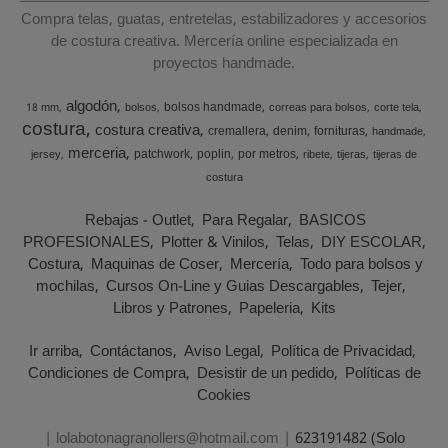
Compra telas, guatas, entretelas, estabilizadores y accesorios
de costura creativa. Mercería online especializada en
proyectos handmade.
algodón
bolsos handmade
18 mm
bolsos
correas para bolsos
corte tela
costura
costura creativa
cremallera
denim
fornituras
handmade
merceria
patchwork
poplin
por metros
jersey
ribete
tijeras
tijeras de
costura
Rebajas - Outlet
Para Regalar
BASICOS
PROFESIONALES
Plotter & Vinilos
Telas
DIY ESCOLAR
Costura
Maquinas de Coser
Mercería
Todo para bolsos y
mochilas
Cursos On-Line y Guias Descargables
Tejer
Libros y Patrones
Papeleria
Kits
Ir arriba
Contáctanos
Aviso Legal
Política de Privacidad
Condiciones de Compra
Desistir de un pedido
Políticas de
Cookies
| lolabotonagranollers@hotmail.com |
623191482 (Solo