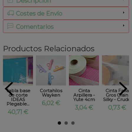
Descripción
Costes de Envío
Comentarios
Productos Relacionados
Tabla base
Cortahilos
Cinta
Cinta Falla
de corte
Wayken
Arpillera -
Gros Grain
IDEAS
Yute 4cm
Silky - Crudo
6,02 €
Plegable...
3,04 €
0,73 €
40,71 €