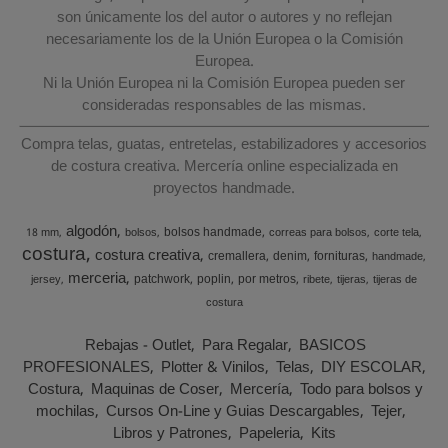
son únicamente los del autor o autores y no reflejan
necesariamente los de la Unión Europea o la Comisión
Europea.
Ni la Unión Europea ni la Comisión Europea pueden ser
consideradas responsables de las mismas.
Compra telas, guatas, entretelas, estabilizadores y accesorios
de costura creativa. Mercería online especializada en
proyectos handmade.
algodón
bolsos handmade
18 mm
bolsos
correas para bolsos
corte tela
costura
costura creativa
cremallera
denim
fornituras
handmade
merceria
patchwork
poplin
por metros
jersey
ribete
tijeras
tijeras de
costura
Rebajas - Outlet
Para Regalar
BASICOS
PROFESIONALES
Plotter & Vinilos
Telas
DIY ESCOLAR
Costura
Maquinas de Coser
Mercería
Todo para bolsos y
mochilas
Cursos On-Line y Guias Descargables
Tejer
Libros y Patrones
Papeleria
Kits