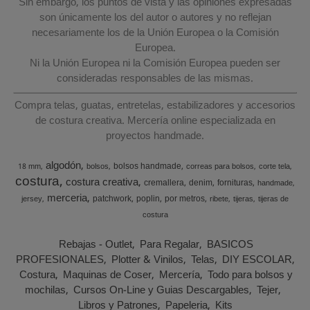
Sin embargo, los puntos de vista y las opiniones expresadas
son únicamente los del autor o autores y no reflejan
necesariamente los de la Unión Europea o la Comisión
Europea.
Ni la Unión Europea ni la Comisión Europea pueden ser
consideradas responsables de las mismas.
Compra telas, guatas, entretelas, estabilizadores y accesorios
de costura creativa. Mercería online especializada en
proyectos handmade.
algodón
bolsos handmade
18 mm
bolsos
correas para bolsos
corte tela
costura
costura creativa
cremallera
denim
fornituras
handmade
merceria
patchwork
poplin
por metros
jersey
ribete
tijeras
tijeras de
costura
Rebajas - Outlet
Para Regalar
BASICOS
PROFESIONALES
Plotter & Vinilos
Telas
DIY ESCOLAR
Costura
Maquinas de Coser
Mercería
Todo para bolsos y
mochilas
Cursos On-Line y Guias Descargables
Tejer
Libros y Patrones
Papeleria
Kits