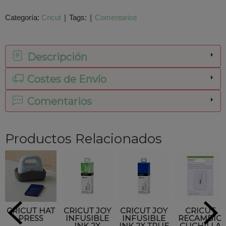
Categoría:
Cricut
|
Tags:
|
Comentarios
Descripción
Costes de Envío
Comentarios
Productos Relacionados
CRICUT HAT
CRICUT JOY
CRICUT JOY
CRICUT
PRESS
INFUSIBLE
INFUSIBLE
RECAMBIO
INK 2X
INK 2X TRUE
CUCHILLA