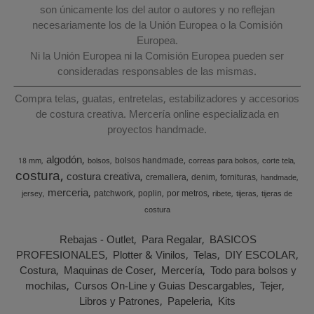
son únicamente los del autor o autores y no reflejan
necesariamente los de la Unión Europea o la Comisión
Europea.
Ni la Unión Europea ni la Comisión Europea pueden ser
consideradas responsables de las mismas.
Compra telas, guatas, entretelas, estabilizadores y accesorios
de costura creativa. Mercería online especializada en
proyectos handmade.
algodón
bolsos handmade
18 mm
bolsos
correas para bolsos
corte tela
costura
costura creativa
cremallera
denim
fornituras
handmade
merceria
patchwork
poplin
por metros
jersey
ribete
tijeras
tijeras de
costura
Rebajas - Outlet
Para Regalar
BASICOS
PROFESIONALES
Plotter & Vinilos
Telas
DIY ESCOLAR
Costura
Maquinas de Coser
Mercería
Todo para bolsos y
mochilas
Cursos On-Line y Guias Descargables
Tejer
Libros y Patrones
Papeleria
Kits