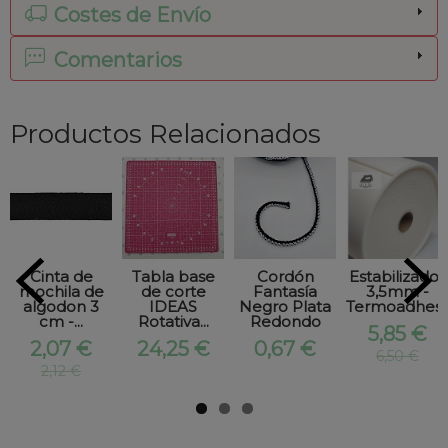
Costes de Envío
Comentarios
Productos Relacionados
Cinta de
Tabla base
Cordón
Estabilizador
mochila de
de corte
Fantasía
3,5mm -
algodon 3
IDEAS
Negro Plata
Termoadhesiv
cm -...
Rotativa...
Redondo
5,85 €
2,07 €
24,25 €
0,67 €
6,50 €
2,12 €