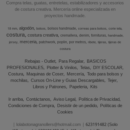
Compra telas, guatas, entretelas, estabilizadores y accesorios
de costura creativa. Mercería online especializada en
proyectos handmade.
algodón
bolsos handmade
18 mm
bolsos
correas para bolsos
corte tela
costura
costura creativa
cremallera
denim
fornituras
handmade
merceria
patchwork
poplin
por metros
jersey
ribete
tijeras
tijeras de
costura
Rebajas - Outlet
Para Regalar
BASICOS
PROFESIONALES
Plotter & Vinilos
Telas
DIY ESCOLAR
Costura
Maquinas de Coser
Mercería
Todo para bolsos y
mochilas
Cursos On-Line y Guias Descargables
Tejer
Libros y Patrones
Papeleria
Kits
Ir arriba
Contáctanos
Aviso Legal
Política de Privacidad
Condiciones de Compra
Desistir de un pedido
Políticas de
Cookies
| lolabotonagranollers@hotmail.com |
623191482 (Solo