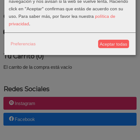
navegación y nos avisan si la web se vuelve lenta. Haciendo
click en "Aceptar" confirmas que estás de acuerdo con su
uso.
Para saber más, por favor lea nuestra
política de
Costes de Envío
privacidad
.
GRATIS *
Consultar Destinos
Preferencias
Aceptar todas
Tu Carrito (0)
El carrito de la compra está vacío
Redes Sociales
Instagram
Facebook