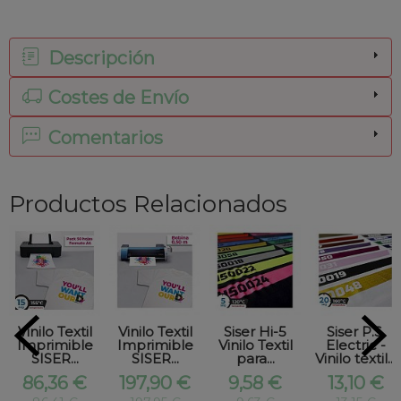
Descripción
Costes de Envío
Comentarios
Productos Relacionados
Vinilo Textil
Vinilo Textil
Siser Hi-5
Siser P.S.
Imprimible
Imprimible
Vinilo Textil
Electric -
SISER...
SISER...
para...
Vinilo textil...
86,36 €
197,90 €
9,58 €
13,10 €