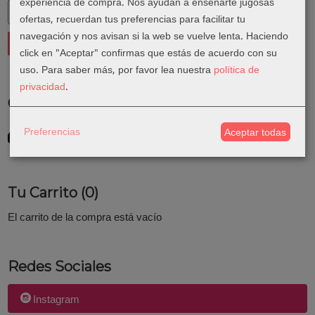
experiencia de compra. Nos ayudan a enseñarte jugosas
ofertas, recuerdan tus preferencias para facilitar tu
navegación y nos avisan si la web se vuelve lenta. Haciendo
click en "Aceptar" confirmas que estás de acuerdo con su
uso.
Para saber más, por favor lea nuestra
política de
privacidad
.
Costes de Envío
GRATIS *
Preferencias
Aceptar todas
Consultar Destinos
Tu Carrito (0)
El carrito de la compra está vacío
Redes Sociales
Instagram