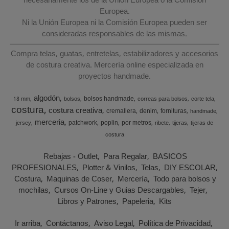
necesariamente los de la Unión Europea o la Comisión
Europea.
Ni la Unión Europea ni la Comisión Europea pueden ser
consideradas responsables de las mismas.
Compra telas, guatas, entretelas, estabilizadores y accesorios
de costura creativa. Mercería online especializada en
proyectos handmade.
algodón
bolsos handmade
18 mm
bolsos
correas para bolsos
corte tela
costura
costura creativa
cremallera
denim
fornituras
handmade
merceria
patchwork
poplin
por metros
jersey
ribete
tijeras
tijeras de
costura
Rebajas - Outlet
Para Regalar
BASICOS
PROFESIONALES
Plotter & Vinilos
Telas
DIY ESCOLAR
Costura
Maquinas de Coser
Mercería
Todo para bolsos y
mochilas
Cursos On-Line y Guias Descargables
Tejer
Libros y Patrones
Papeleria
Kits
Ir arriba
Contáctanos
Aviso Legal
Política de Privacidad