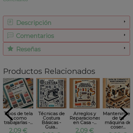
Comentarios
Descripción
Comentarios
Reseñas
Productos Relacionados
Tipos de tela
Técnicas de
Arreglos y
Mantenimien
y como
Costura
Reparaciones
de tu
trabajarlas -...
Básicas -
en Casa -...
máquina de
Guia...
coser...
2,09 €
2,09 €