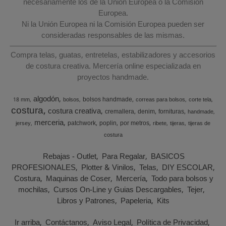
necesariamente los de la Unión Europea o la Comisión
Europea.
Ni la Unión Europea ni la Comisión Europea pueden ser
consideradas responsables de las mismas.
Compra telas, guatas, entretelas, estabilizadores y accesorios
de costura creativa. Mercería online especializada en
proyectos handmade.
algodón
bolsos handmade
18 mm
bolsos
correas para bolsos
corte tela
costura
costura creativa
cremallera
denim
fornituras
handmade
merceria
patchwork
poplin
por metros
jersey
ribete
tijeras
tijeras de
costura
Rebajas - Outlet
Para Regalar
BASICOS
PROFESIONALES
Plotter & Vinilos
Telas
DIY ESCOLAR
Costura
Maquinas de Coser
Mercería
Todo para bolsos y
mochilas
Cursos On-Line y Guias Descargables
Tejer
Libros y Patrones
Papeleria
Kits
Ir arriba
Contáctanos
Aviso Legal
Política de Privacidad