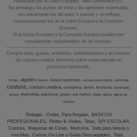
Financiado por la Unión Europea - Next Generation EU.
Sin embargo, los puntos de vista y las opiniones expresadas
son únicamente los del autor o autores y no reflejan
necesariamente los de la Unión Europea o la Comisión
Europea.
Ni la Unión Europea ni la Comisión Europea pueden ser
consideradas responsables de las mismas.
Compra telas, guatas, entretelas, estabilizadores y accesorios
de costura creativa. Mercería online especializada en
proyectos handmade.
algodón
bolsos handmade
18 mm
bolsos
correas para bolsos
corte tela
costura
costura creativa
cremallera
denim
fornituras
handmade
merceria
patchwork
poplin
por metros
jersey
ribete
tijeras
tijeras de
costura
Rebajas - Outlet
Para Regalar
BASICOS
PROFESIONALES
Plotter & Vinilos
Telas
DIY ESCOLAR
Costura
Maquinas de Coser
Mercería
Todo para bolsos y
mochilas
Cursos On-Line y Guias Descargables
Tejer