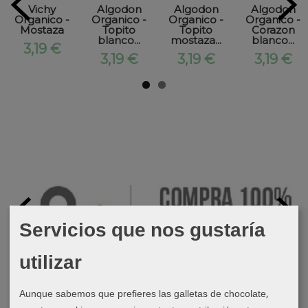
Vichy
Algodon
Algodon
Algodon
Organico -
Organico -
Organico -
Organico -
Mostaza
Topito
Topito
Corazon
blanco...
mostaza...
blanco...
3,19 €
3,19 €
3,19 €
3,19 €
Servicios que nos gustaría
utilizar
Aunque sabemos que prefieres las galletas de chocolate,