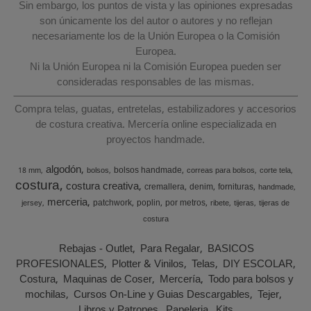
Sin embargo, los puntos de vista y las opiniones expresadas
son únicamente los del autor o autores y no reflejan
necesariamente los de la Unión Europea o la Comisión
Europea.
Ni la Unión Europea ni la Comisión Europea pueden ser
consideradas responsables de las mismas.
Compra telas, guatas, entretelas, estabilizadores y accesorios
de costura creativa. Mercería online especializada en
proyectos handmade.
algodón
bolsos handmade
18 mm
bolsos
correas para bolsos
corte tela
costura
costura creativa
cremallera
denim
fornituras
handmade
merceria
patchwork
poplin
por metros
jersey
ribete
tijeras
tijeras de
costura
Rebajas - Outlet
Para Regalar
BASICOS
PROFESIONALES
Plotter & Vinilos
Telas
DIY ESCOLAR
Costura
Maquinas de Coser
Mercería
Todo para bolsos y
mochilas
Cursos On-Line y Guias Descargables
Tejer
Libros y Patrones
Papeleria
Kits