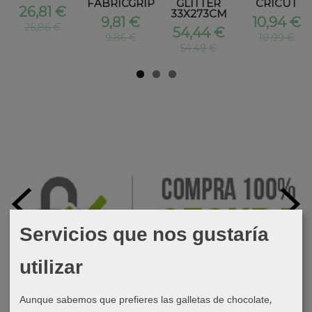
FABRICGRIP
GLITTER
CRICUT
26,81 €
33X273CM
9,81 €
10,94 €
26,86 €
54,44 €
9,86 €
10,99 €
54,49 €
Servicios que nos gustaría
utilizar
Aunque sabemos que prefieres las galletas de chocolate,