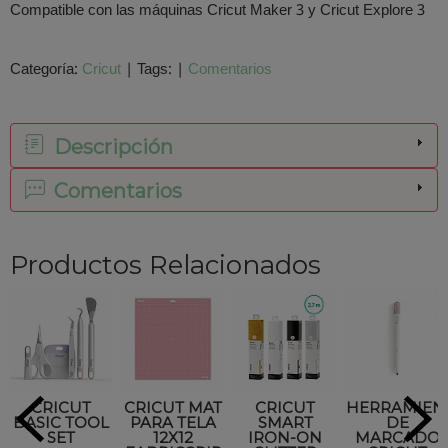
Compatible con las máquinas
Cricut Maker 3 y Cricut Explore 3
Categoría:
Cricut
|
Tags:
|
Comentarios
Descripción
Comentarios
Productos Relacionados
CRICUT
CRICUT MAT
CRICUT
HERRAMIEN
BASIC TOOL
PARA TELA
SMART
DE
SET
12X12
IRON-ON
MARCADO