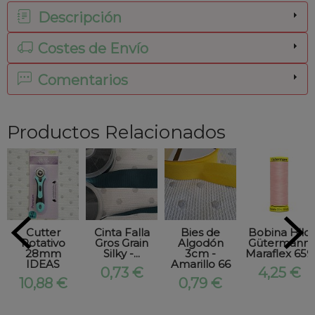
Descripción
Costes de Envío
Comentarios
Productos Relacionados
Cutter
Cinta Falla
Bies de
Bobina Hilo
Rotativo
Gros Grain
Algodón
Gütermann
28mm
Silky -...
3cm -
Maraflex 659
IDEAS
Amarillo 66
0,73 €
4,25 €
10,88 €
0,79 €