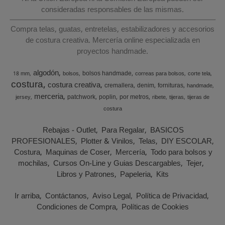
consideradas responsables de las mismas.
Compra telas, guatas, entretelas, estabilizadores y accesorios
de costura creativa. Mercería online especializada en
proyectos handmade.
algodón
bolsos handmade
18 mm
bolsos
correas para bolsos
corte tela
costura
costura creativa
cremallera
denim
fornituras
handmade
merceria
patchwork
poplin
por metros
jersey
ribete
tijeras
tijeras de
costura
Rebajas - Outlet
Para Regalar
BASICOS
PROFESIONALES
Plotter & Vinilos
Telas
DIY ESCOLAR
Costura
Maquinas de Coser
Mercería
Todo para bolsos y
mochilas
Cursos On-Line y Guias Descargables
Tejer
Libros y Patrones
Papeleria
Kits
Ir arriba
Contáctanos
Aviso Legal
Política de Privacidad
Condiciones de Compra
Políticas de Cookies