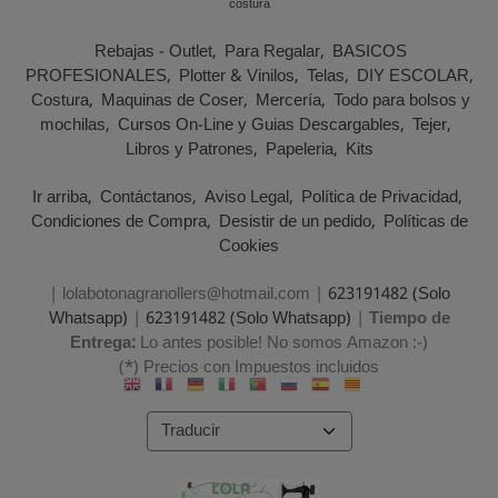
costura
Rebajas - Outlet
Para Regalar
BASICOS
PROFESIONALES
Plotter & Vinilos
Telas
DIY ESCOLAR
Costura
Maquinas de Coser
Mercería
Todo para bolsos y
mochilas
Cursos On-Line y Guias Descargables
Tejer
Libros y Patrones
Papeleria
Kits
Ir arriba
Contáctanos
Aviso Legal
Política de Privacidad
Condiciones de Compra
Desistir de un pedido
Políticas de
Cookies
| lolabotonagranollers@hotmail.com |
623191482 (Solo
Whatsapp)
|
623191482 (Solo Whatsapp)
|
Tiempo de
Entrega:
Lo antes posible! No somos Amazon :-)
(*) Precios con Impuestos incluidos