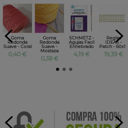
Goma
Goma
SCHMETZ -
Reglas
Redonda
Redonda
Agujas Facil
IDEAS -
Suave - Coral
Suave -
Enhebrado
Patch - 60x15
Mostaza
0,40 €
4,19 €
19,39 €
0,38 €