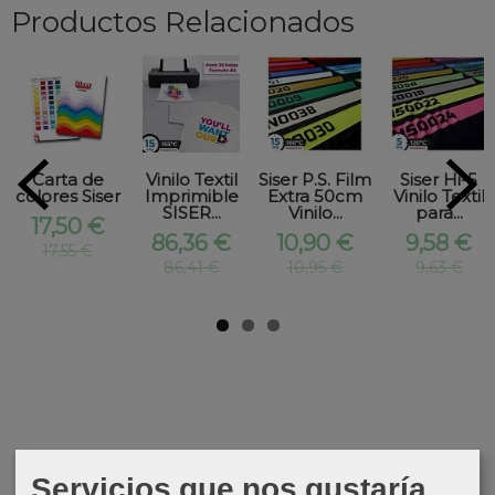
Productos Relacionados
Carta de
Vinilo Textil
Siser P.S. Film
Siser Hi-5
colores Siser
Imprimible
Extra 50cm
Vinilo Textil
SISER...
Vinilo...
para...
17,50 €
86,36 €
10,90 €
9,58 €
17,55 €
86,41 €
10,95 €
9,63 €
Servicios que nos gustaría