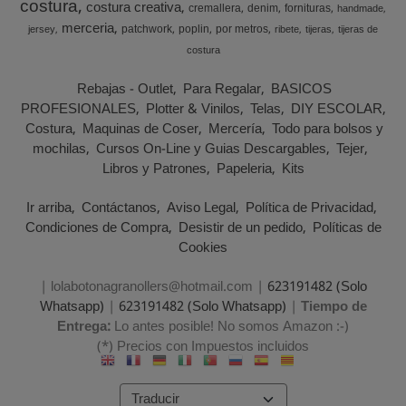
costura
costura creativa
cremallera
denim
fornituras
handmade
merceria
patchwork
poplin
por metros
jersey
ribete
tijeras
tijeras de
costura
Rebajas - Outlet
Para Regalar
BASICOS
PROFESIONALES
Plotter & Vinilos
Telas
DIY ESCOLAR
Costura
Maquinas de Coser
Mercería
Todo para bolsos y
mochilas
Cursos On-Line y Guias Descargables
Tejer
Libros y Patrones
Papeleria
Kits
Ir arriba
Contáctanos
Aviso Legal
Política de Privacidad
Condiciones de Compra
Desistir de un pedido
Políticas de
Cookies
| lolabotonagranollers@hotmail.com |
623191482 (Solo
Whatsapp)
|
623191482 (Solo Whatsapp)
|
Tiempo de
Entrega:
Lo antes posible! No somos Amazon :-)
(*) Precios con Impuestos incluidos