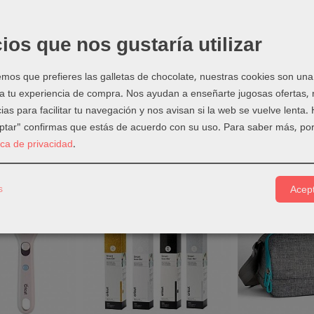
 blanco compatibles con Infusible Ink ™
 425 ml en blanco
ios que nos gustaría utilizar
ble con sublimación Paredes lisas y rectas para transferencias imp
ra lavavajillas y microondas
ar con Cricut Mug Press ™ y productos de tinta infusible (se vende
os que prefieres las galletas de chocolate, nuestras cookies son una
 a tu experiencia de compra. Nos ayudan a enseñarte jugosas ofertas,
ias para facilitar tu navegación y nos avisan si la web se vuelve lenta.
eptar" confirmas que estás de acuerdo con su uso.
Para saber más, por
tica de privacidad
.
os Relacionados
s
Acept