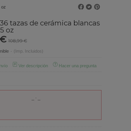
 oz
36 tazas de cerámica blancas
15 oz
 €
108,99 €
nible
-
(Imp. Incluidos)
nvío
Ver descripción
Hacer una pregunta