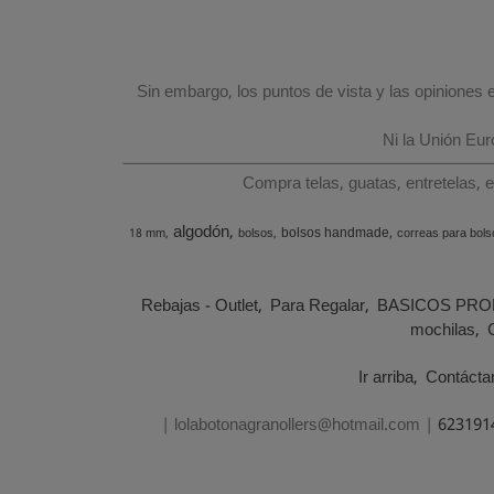
Sin embargo, los puntos de vista y las opiniones
Ni la Unión Eu
Compra telas, guatas, entretelas, 
algodón
bolsos handmade
18 mm
bolsos
correas para bols
Rebajas - Outlet
Para Regalar
BASICOS PRO
mochilas
Ir arriba
Contácta
| lolabotonagranollers@hotmail.com |
623191