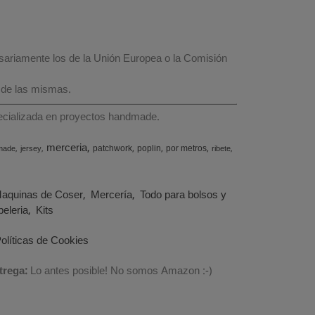
esariamente los de la Unión Europea o la Comisión
 de las mismas.
specializada en proyectos handmade.
merceria
patchwork
poplin
por metros
made
jersey
ribete
aquinas de Coser
Mercería
Todo para bolsos y
eleria
Kits
olíticas de Cookies
trega:
Lo antes posible! No somos Amazon :-)