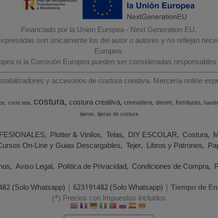
Financiado por la Unión Europea - Next Generation EU.
 expresadas son únicamente los del autor o autores y no reflejan nec
Europea.
ropea ni la Comisión Europea pueden ser consideradas responsables
estabilizadores y accesorios de costura creativa. Mercería online e
costura
costura creativa
cremallera
denim
fornituras
os
corte tela
hand
tijeras
tijeras de costura
FESIONALES
Plotter & Vinilos
Telas
DIY ESCOLAR
Costura
M
Cursos On-Line y Guias Descargables
Tejer
Libros y Patrones
Pap
nos
Aviso Legal
Política de Privacidad
Condiciones de Compra
P
482 (Solo Whatsapp)
|
623191482 (Solo Whatsapp)
|
Tiempo de En
(*) Precios con Impuestos incluidos