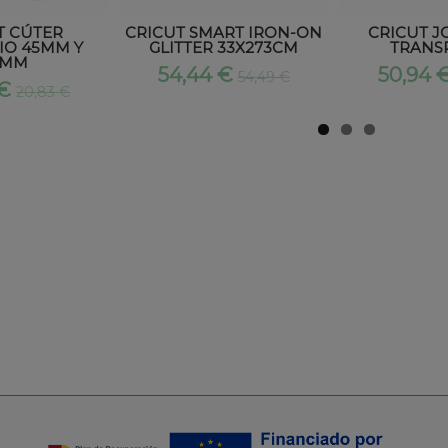
T CÚTER
CRICUT SMART IRON-ON
CRICUT J
IO 45MM Y
GLITTER 33X273CM
TRANS
0MM
54,44 €
50,94 
54,49 €
 €
20,83 €