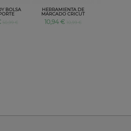
OY BOLSA
HERRAMIENTA DE
CRICUT KNI
PORTE
MARCADO CRICUT
CUCHILLA
€
10,94 €
47,94 
50,99 €
10,99 €