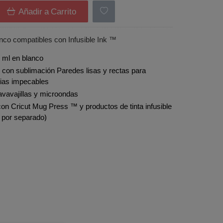
Añadir a Carrito
nco compatibles con Infusible Ink ™
 ml en blanco
 con sublimación Paredes lisas y rectas para
cias impecables
avavajillas y microondas
on Cricut Mug Press ™ y productos de tinta infusible
 por separado)