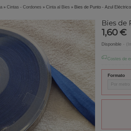
ía
»
Cintas - Cordones
»
Cinta al Bies
»
Bies de Punto - Azul Eléctrico
Bies de 
1,60 €
Disponible
-
(I
Costes de e
Formato
Por metro
rsey