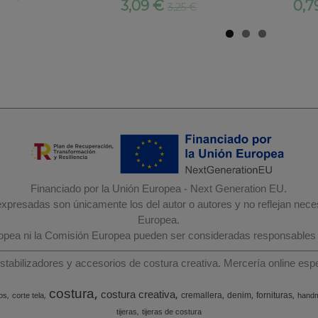
3,09 €
0,7
3,25 €
Financiado por la Unión Europea - Next Generation EU.
 expresadas son únicamente los del autor o autores y no reflejan nec
Europea.
ropea ni la Comisión Europea pueden ser consideradas responsables
estabilizadores y accesorios de costura creativa. Mercería online e
costura
costura creativa
cremallera
denim
fornituras
os
corte tela
hand
tijeras
tijeras de costura