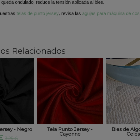
e queda ondulado, reduce la tensión aplicada al bies.
nuestras
telas de punto jersey
, revisa las
agujas para máquina de cos
os Relacionados
ersey - Negro
Tela Punto Jersey -
Bies de Alg
Cayenne
Celes
 €
3,25 €