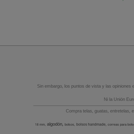
Sin embargo, los puntos de vista y las opiniones
Ni la Unión Eu
Compra telas, guatas, entretelas, 
algodón
bolsos handmade
18 mm
bolsos
correas para bols