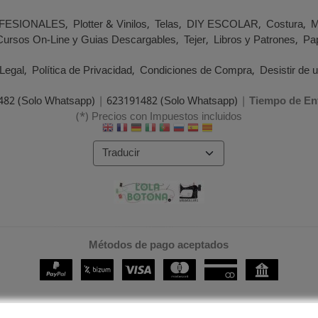
FESIONALES
Plotter & Vinilos
Telas
DIY ESCOLAR
Costura
M
Cursos On-Line y Guias Descargables
Tejer
Libros y Patrones
Pap
Legal
Política de Privacidad
Condiciones de Compra
Desistir de 
482 (Solo Whatsapp)
|
623191482 (Solo Whatsapp)
|
Tiempo de En
(*) Precios con Impuestos incluidos
Métodos de pago aceptados