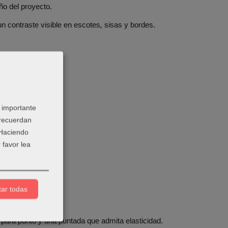
ño del proyecto.
 un contraste visible en escotes, sisas y bordes.
 importante
 recuerdan
 Haciendo
 favor lea
ar todas
 para punto y una puntada que admita elasticidad.