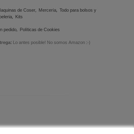
aquinas de Coser
Mercería
Todo para bolsos y
eleria
Kits
un pedido
Políticas de Cookies
trega:
Lo antes posible! No somos Amazon :-)