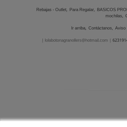
Rebajas - Outlet
Para Regalar
BASICOS PRO
mochilas
Ir arriba
Contáctanos
Aviso 
| lolabotonagranollers@hotmail.com |
623191