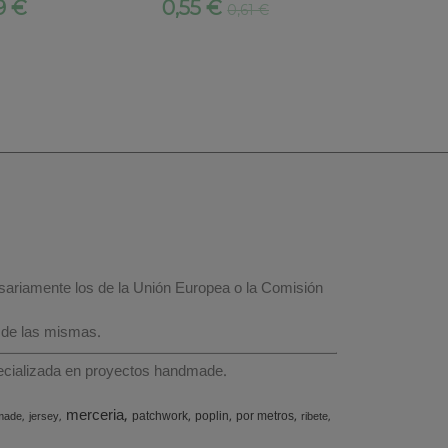
9 €
0,55 €
0,55 €
0,61 €
esariamente los de la Unión Europea o la Comisión
 de las mismas.
specializada en proyectos handmade.
merceria
patchwork
poplin
por metros
made
jersey
ribete