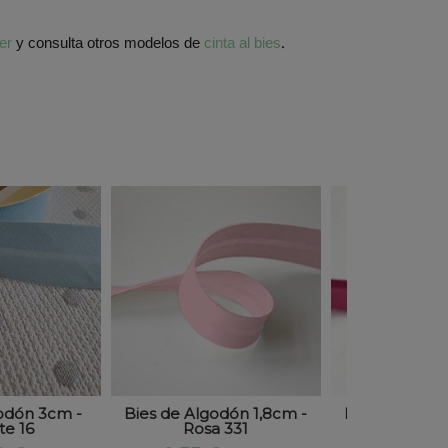
er
y consulta otros modelos de
cinta al bies
.
odón 3cm -
Bies de Algodón 1,8cm -
Bies de Algod
te 16
Rosa 331
Fucsia