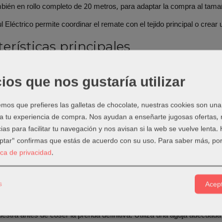
bién en rollo completo de 20 metros, para adaptar la compra al tama
l Eléctrico permite coordinar el remate con el tejido principal o crear
erísticas principales
indicado: 20 mm.
ición: 95% algodón y 5% elastán.
ios que nos gustaría utilizar
s: por metro o rollo completo de 20 m.
Azul Eléctrico.
os que prefieres las galletas de chocolate, nuestras cookies son una
 a tu experiencia de compra. Nos ayudan a enseñarte jugosas ofertas,
 recomendados
ias para facilitar tu navegación y nos avisan si la web se vuelve lenta.
eptar" confirmas que estás de acuerdo con su uso.
Para saber más, por
as, vestidos y prendas de punto.
tica de privacidad
.
fantil, pijamas, bodies y accesorios.
 y sisas que necesitan conservar flexibilidad.
 sobre jersey y tejidos con elasticidad.
s
Acept
jo de Laura
stra antes de coser la prenda definitiva. Utiliza una aguja adecuada