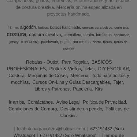
Compra telas, guatas, entretelas, estabilizadores y accesorios
de costura creativa. Mercería online especializada en
proyectos handmade.
algodón
bolsos handmade
18 mm
bolsos
correas para bolsos
corte tela
costura
costura creativa
cremallera
denim
fornituras
handmade
merceria
patchwork
poplin
por metros
jersey
ribete
tijeras
tijeras de
costura
Rebajas - Outlet
Para Regalar
BASICOS
PROFESIONALES
Plotter & Vinilos
Telas
DIY ESCOLAR
Costura
Maquinas de Coser
Mercería
Todo para bolsos y
mochilas
Cursos On-Line y Guias Descargables
Tejer
Libros y Patrones
Papeleria
Kits
Ir arriba
Contáctanos
Aviso Legal
Política de Privacidad
Condiciones de Compra
Desistir de un pedido
Políticas de
Cookies
| lolabotonagranollers@hotmail.com |
623191482 (Solo
Whatsapp)
|
623191482 (Solo Whatsapp)
|
Tiempo de