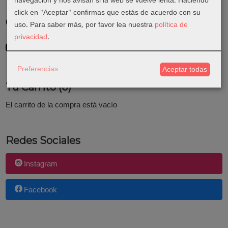
navegación y nos avisan si la web se vuelve lenta. Haciendo
click en "Aceptar" confirmas que estás de acuerdo con su
Costes de Envío
uso.
Para saber más, por favor lea nuestra
política de
privacidad
.
GRATIS *
Consultar Destinos
Preferencias
Aceptar todas
Tu Carrito (0)
El carrito de la compra está vacío
Redes Sociales
Instagram
Facebook