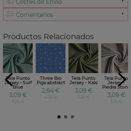
Costes de Envío
Comentarios
Productos Relacionados
Tela Punto
Three Bio
Tela Punto
Tela Punto
Jersey - Surf
Pigs abstract
Jersey - Kaki
Jersey -
Blue
Piedra Stone
2,84 €
3,09 €
3,09 €
3,09 €
4,05 €
3,25 €
3,25 €
3,25 €