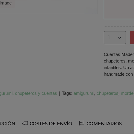
ndmade
Cuentas Mader
chupeteros, mo
infantiles. Un 
handmade con u
urumi, chupeteros y cuentas
|
Tags:
amigurumi
chupeteros
morde
PCIÓN
COSTES DE ENVÍO
COMENTARIOS