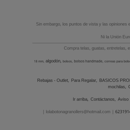
Sin embargo, los puntos de vista y las opiniones
Ni la Unión Eu
Compra telas, guatas, entretelas, 
algodón
bolsos handmade
18 mm
bolsos
correas para bols
Rebajas - Outlet
Para Regalar
BASICOS PRO
mochilas
Ir arriba
Contáctanos
Aviso 
| lolabotonagranollers@hotmail.com |
623191