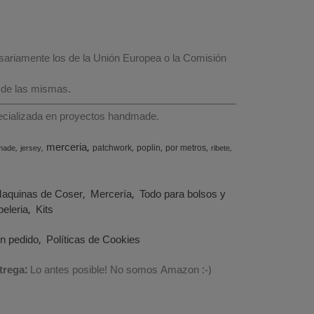
esariamente los de la Unión Europea o la Comisión
 de las mismas.
specializada en proyectos handmade.
merceria
patchwork
poplin
por metros
made
jersey
ribete
aquinas de Coser
Mercería
Todo para bolsos y
eleria
Kits
un pedido
Políticas de Cookies
trega:
Lo antes posible! No somos Amazon :-)