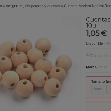
ía
»
Amigurumi, chupeteros y cuentas
»
Cuentas Madera Natural Re
Cuentas
10u
1,05 €
Disponible
-
(I
Costes de e
Marca
:
Ideas
Tamano (m
8mm