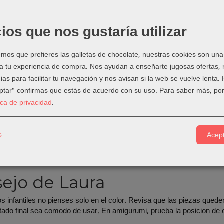
adera Natural Redondas 10u
es un cuentas o aros para chupeteros,
s infantiles.
ios que nos gustaría utilizar
e accesorio es muy util para trabajos de crochet, costura creativa, ma
, mordedores, llaveros y pequenos detalles handmade.
os que prefieres las galletas de chocolate, nuestras cookies son una
 a tu experiencia de compra. Nos ayudan a enseñarte jugosas ofertas,
para combinar colores, texturas y materiales en proyectos personali
compatible con el agujero de la pieza.
ias para facilitar tu navegación y nos avisan si la web se vuelve lenta.
eptar" confirmas que estás de acuerdo con su uso.
Para saber más, por
s de uso
tica de privacidad
.
umis y munecos de crochet.
ros, mordedores y accesorios infantiles.
s
Acept
s, colgantes y detalles para mochilas.
dades, regalos personalizados y proyectos DIY.
ejo de Laura
s infantiles no pienses solo en el color. Revisa que las piezas quede
ltado final sea comodo de usar. En amigurumi, prueba la posicion de oj