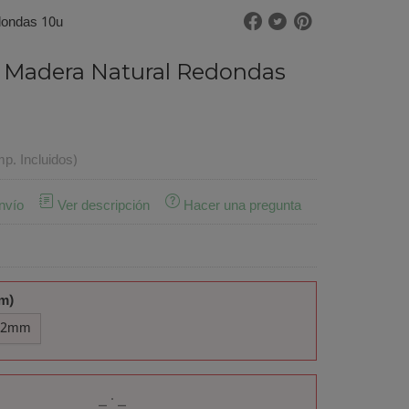
dondas 10u
 Madera Natural Redondas
mp. Incluidos)
nvío
Ver descripción
Hacer una pregunta
m)
12mm