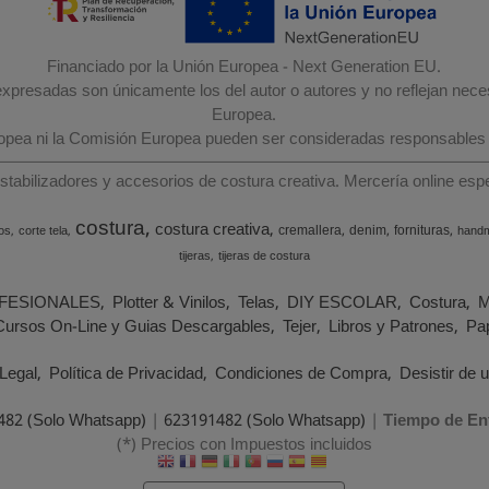
Financiado por la Unión Europea - Next Generation EU.
 expresadas son únicamente los del autor o autores y no reflejan nec
Europea.
ropea ni la Comisión Europea pueden ser consideradas responsables
estabilizadores y accesorios de costura creativa. Mercería online e
costura
costura creativa
cremallera
denim
fornituras
os
corte tela
hand
tijeras
tijeras de costura
FESIONALES
Plotter & Vinilos
Telas
DIY ESCOLAR
Costura
M
Cursos On-Line y Guias Descargables
Tejer
Libros y Patrones
Pap
Legal
Política de Privacidad
Condiciones de Compra
Desistir de 
482 (Solo Whatsapp)
|
623191482 (Solo Whatsapp)
|
Tiempo de En
(*) Precios con Impuestos incluidos