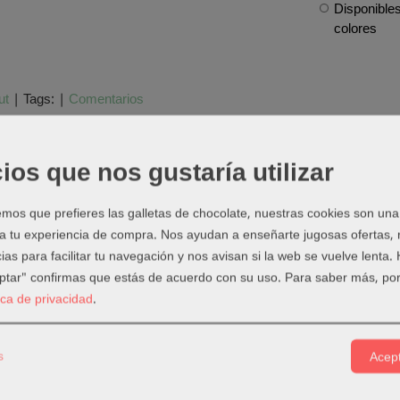
Disponibles
colores
ut
|
Tags:
|
Comentarios
ios que nos gustaría utilizar
PCIÓN
COSTES DE ENVÍO
COMENTARIOS
os que prefieres las galletas de chocolate, nuestras cookies son una
vos bolígrafos de gel opacos de Cricut
podrás adornar tus proyec
 a tu experiencia de compra. Nos ayudan a enseñarte jugosas ofertas,
a.
ias para facilitar tu navegación y nos avisan si la web se vuelve lenta.
u gel suave, estos nuevos bolígrafos realzarán cada proyecto añadi
eptar" confirmas que estás de acuerdo con su uso.
Para saber más, por
ncionan especialmente bien
sobre cartulinas con fondo oscuro
. S
tica de privacidad
.
coraciones para fiestas de cumpleaños o simplemente para añadir u
s
k contiene
3 unidades en color
rosa, naranja y blanco
Acept
media de 1mm