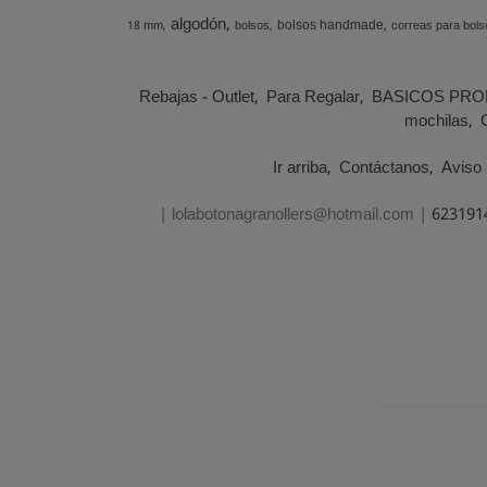
algodón
bolsos handmade
18 mm
bolsos
correas para bols
Rebajas - Outlet
Para Regalar
BASICOS PRO
mochilas
Ir arriba
Contáctanos
Aviso 
| lolabotonagranollers@hotmail.com |
623191