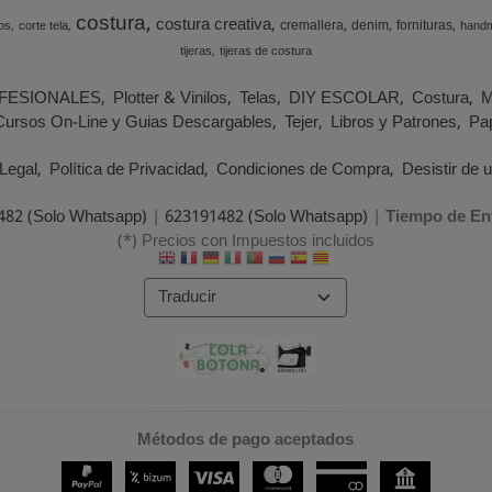
costura
costura creativa
cremallera
denim
fornituras
os
corte tela
hand
tijeras
tijeras de costura
FESIONALES
Plotter & Vinilos
Telas
DIY ESCOLAR
Costura
M
Cursos On-Line y Guias Descargables
Tejer
Libros y Patrones
Pap
Legal
Política de Privacidad
Condiciones de Compra
Desistir de 
482 (Solo Whatsapp)
|
623191482 (Solo Whatsapp)
|
Tiempo de En
(*) Precios con Impuestos incluidos
Métodos de pago aceptados