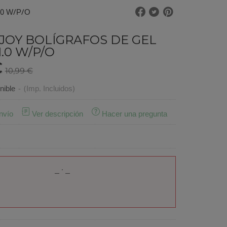
0 W/P/O
 JOY BOLÍGRAFOS DE GEL
.0 W/P/O
€
10,99 €
nible
-
(Imp. Incluidos)
nvío
Ver descripción
Hacer una pregunta