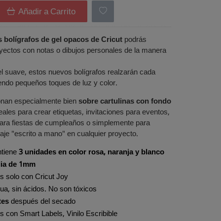
Añadir a Carrito
 bolígrafos de gel opacos de Cricut
podrás
yectos con notas o dibujos personales de la manera
l suave, estos nuevos bolígrafos realzarán cada
endo pequeños toques de luz y color.
nan especialmente bien
sobre cartulinas con fondo
eales para crear etiquetas, invitaciones para eventos,
ara fiestas de cumpleaños o simplemente para
je "escrito a mano" en cualquier proyecto.
ntiene
3 unidades en color
rosa, naranja y blanco
ia de 1mm
s solo con Cricut Joy
ua, sin ácidos. No son tóxicos
tes
después del secado
 con Smart Labels, Vinilo Escribible