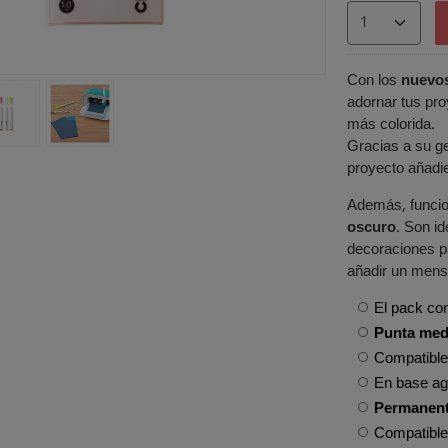
Con los
nuevos
adornar tus pro
más colorida.
Gracias a su ge
proyecto añadi
Además, funcio
oscuro
. Son id
decoraciones p
añadir un mensa
El pack co
Punta med
Compatible
En base ag
Permanen
Compatibles