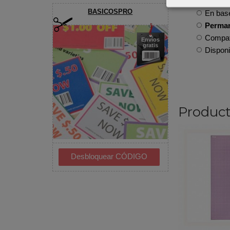
Compati
BASICOSPRO
En base
Perma
Compati
Envíos
gratis
Disponi
Product