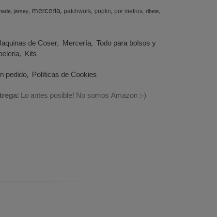
merceria
patchwork
poplin
por metros
made
jersey
ribete
aquinas de Coser
Mercería
Todo para bolsos y
eleria
Kits
un pedido
Políticas de Cookies
trega:
Lo antes posible! No somos Amazon :-)