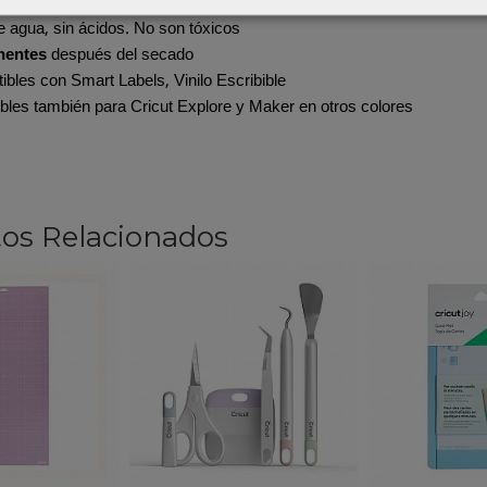
bles solo con Cricut Joy
 agua, sin ácidos. No son tóxicos
nentes
después del secado
bles con Smart Labels, Vinilo Escribible
bles también para Cricut Explore y Maker en otros colores
os Relacionados