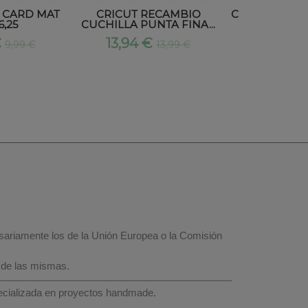
Y CARD MAT
CRICUT RECAMBIO
CRICUT SCOR
6,25
CUCHILLA PUNTA FINA...
RUEDA 
€
13,94 €
34,94 
9,99 €
13,99 €
esariamente los de la Unión Europea o la Comisión
 de las mismas.
specializada en proyectos handmade.