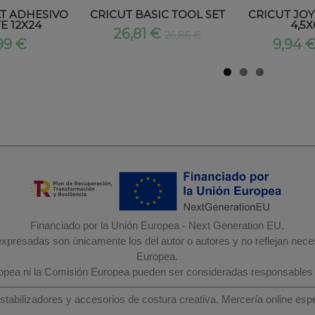
T ADHESIVO
CRICUT BASIC TOOL SET
CRICUT JO
E 12X24
4,5X
26,81 €
26,86 €
99 €
9,94 
Financiado por la Unión Europea - Next Generation EU.
 expresadas son únicamente los del autor o autores y no reflejan nec
Europea.
ropea ni la Comisión Europea pueden ser consideradas responsables
estabilizadores y accesorios de costura creativa. Mercería online e