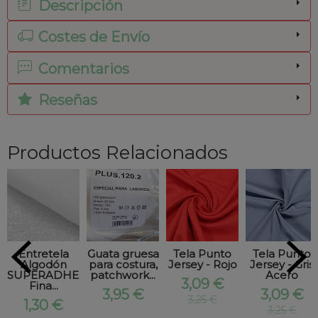
Descripción
Costes de Envío
Comentarios
Reseñas
Productos Relacionados
Entretela
Guata gruesa
Tela Punto
Tela Punto
Algodón
para costura,
Jersey - Rojo
Jersey - Gris
SUPERADHESIVA
patchwork...
Acero
3,09 €
Fina...
3,95 €
3,09 €
3,25 €
1,30 €
3,25 €