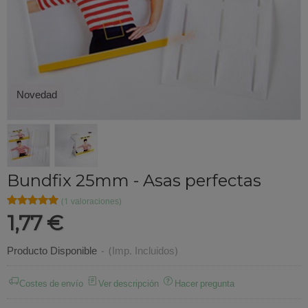
Novedad
Bundfix 25mm - Asas perfectas
★★★★★
★★★★★
(1 valoraciones)
1,77 €
Producto Disponible
-
(Imp. Incluidos)
Costes de envío
Ver descripción
Hacer pregunta