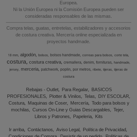
Europea.
Ni la Unión Europea ni la Comisión Europea pueden ser
consideradas responsables de las mismas.
Compra telas, guatas, entretelas, estabilizadores y accesorios
de costura creativa. Mercería online especializada en
proyectos handmade.
algodón
bolsos handmade
18 mm
bolsos
correas para bolsos
corte tela
costura
costura creativa
cremallera
denim
fornituras
handmade
merceria
patchwork
poplin
por metros
jersey
ribete
tijeras
tijeras de
costura
Rebajas - Outlet
Para Regalar
BASICOS
PROFESIONALES
Plotter & Vinilos
Telas
DIY ESCOLAR
Costura
Maquinas de Coser
Mercería
Todo para bolsos y
mochilas
Cursos On-Line y Guias Descargables
Tejer
Libros y Patrones
Papeleria
Kits
Ir arriba
Contáctanos
Aviso Legal
Política de Privacidad
Condiciones de Compra
Desistir de un pedido
Políticas de