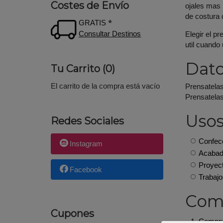
Costes de Envío
ojales mas 
de costura 
GRATIS *
Consultar Destinos
Elegir el p
util cuando
Dato
Tu Carrito (0)
El carrito de la compra está vacío
Prensatela
Prensatela
Uso
Redes Sociales
Confecc
Instagram
Acabado
Proyect
Facebook
Trabajo
Como
Cupones
Comprue