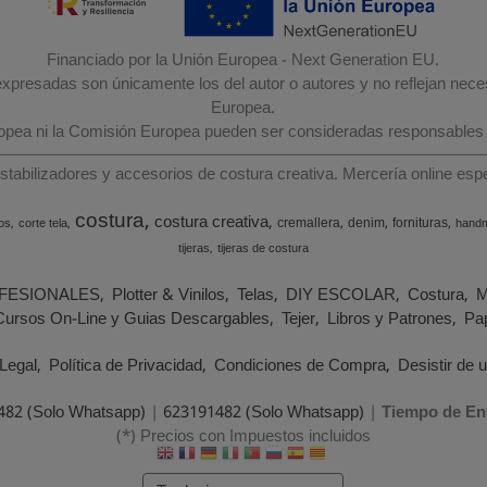
Financiado por la Unión Europea - Next Generation EU.
 expresadas son únicamente los del autor o autores y no reflejan nec
Europea.
ropea ni la Comisión Europea pueden ser consideradas responsables
estabilizadores y accesorios de costura creativa. Mercería online e
costura
costura creativa
cremallera
denim
fornituras
os
corte tela
hand
tijeras
tijeras de costura
FESIONALES
Plotter & Vinilos
Telas
DIY ESCOLAR
Costura
M
Cursos On-Line y Guias Descargables
Tejer
Libros y Patrones
Pap
Legal
Política de Privacidad
Condiciones de Compra
Desistir de 
482 (Solo Whatsapp)
|
623191482 (Solo Whatsapp)
|
Tiempo de En
(*) Precios con Impuestos incluidos