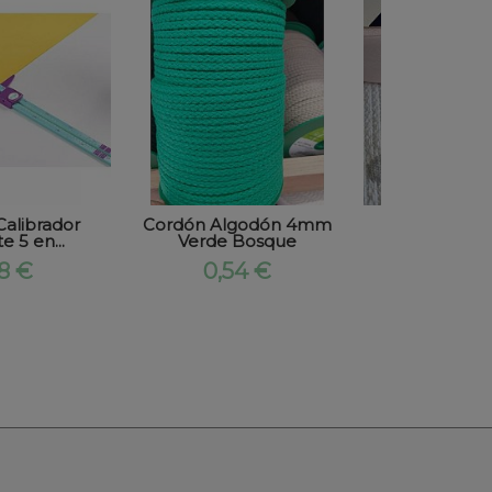
Calibrador
Cordón Algodón 4mm
Bies de Alg
e 5 en...
Verde Bosque
Rosa Pal
88 €
0,54 €
0,79