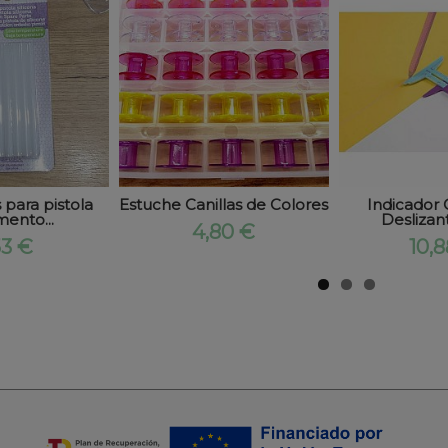
para pistola
Estuche Canillas de Colores
Indicador 
ento...
Deslizant
4,80 €
53 €
10,