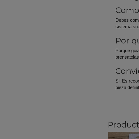
Como 
Debes compr
sistema sna
Por q
Porque guia
prensatelas
Convi
Si. Es reco
pieza defini
Product