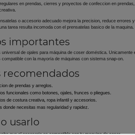
regulares en prendas, cierres y proyectos de confeccion en prendas,
creativa.
rensatelas o accesorio adecuado mejora la precision, reduce errores 
 una tarea resulta incomoda con el prensatelas basico de la maquina.
s importantes
s universal de ojales para máquina de coser doméstica. Unicamente
s compatible con la mayoría de máquinas con sistema snap-on.
s recomendados
ion de prendas y arreglos.
s funcionales como botones, ojales, frunces o pliegues.
os de costura creativa, ropa infantil y accesorios.
s donde necesitas mas regularidad y rapidez.
 usarlo
ba que el accesorio es compatible con tu maquina de coser.