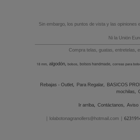
Sin embargo, los puntos de vista y las opiniones
Ni la Unión Eu
Compra telas, guatas, entretelas, 
algodón
bolsos handmade
18 mm
bolsos
correas para bols
Rebajas - Outlet
Para Regalar
BASICOS PRO
mochilas
Ir arriba
Contáctanos
Aviso 
| lolabotonagranollers@hotmail.com |
623191