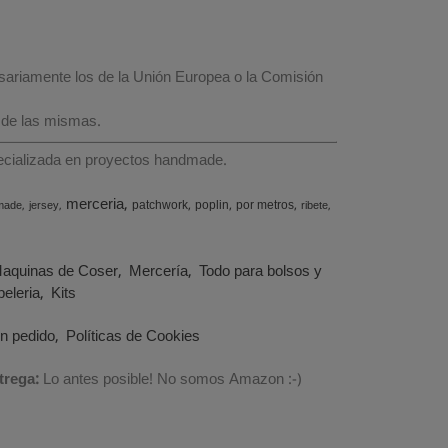
esariamente los de la Unión Europea o la Comisión
 de las mismas.
specializada en proyectos handmade.
merceria
patchwork
poplin
por metros
made
jersey
ribete
aquinas de Coser
Mercería
Todo para bolsos y
eleria
Kits
un pedido
Políticas de Cookies
trega:
Lo antes posible! No somos Amazon :-)