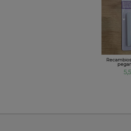
Recambios 
pegam
5,