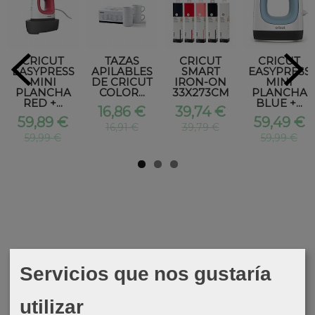
CRICUT
TAZAS
CRICUT
CRICUT
EASYPRESS
APILABLES
SMART
EASYPRESS
MINI
DE CRICUT
IRON-ON
MINI
PLANCHA
COLOR...
33X273CM
PLANCHA
RED +...
BLUE +...
16,86 €
39,74 €
59,89 €
59,49 €
16,91 €
39,79 €
59,99 €
59,99 €
Servicios que nos gustaría
utilizar