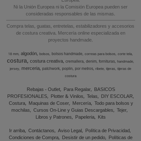
Europea.
Ni la Unión Europea ni la Comisión Europea pueden ser
consideradas responsables de las mismas.
Compra telas, guatas, entretelas, estabilizadores y accesorios
de costura creativa. Mercería online especializada en
proyectos handmade.
algodón
bolsos handmade
18 mm
bolsos
correas para bolsos
corte tela
costura
costura creativa
cremallera
denim
fornituras
handmade
merceria
patchwork
poplin
por metros
jersey
ribete
tijeras
tijeras de
costura
Rebajas - Outlet
Para Regalar
BASICOS
PROFESIONALES
Plotter & Vinilos
Telas
DIY ESCOLAR
Costura
Maquinas de Coser
Mercería
Todo para bolsos y
mochilas
Cursos On-Line y Guias Descargables
Tejer
Libros y Patrones
Papeleria
Kits
Ir arriba
Contáctanos
Aviso Legal
Política de Privacidad
Condiciones de Compra
Desistir de un pedido
Políticas de