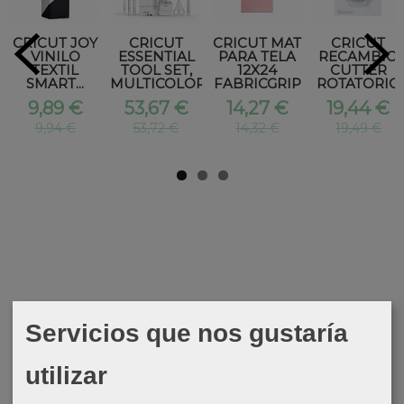
CRICUT JOY
CRICUT
CRICUT MAT
CRICUT
VINILO
ESSENTIAL
PARA TELA
RECAMBIO
TEXTIL
TOOL SET,
12X24
CUTTER
SMART...
MULTICOLOR
FABRICGRIP
ROTATORIO
9,89 €
53,67 €
14,27 €
19,44 €
9,94 €
53,72 €
14,32 €
19,49 €
Servicios que nos gustaría
utilizar