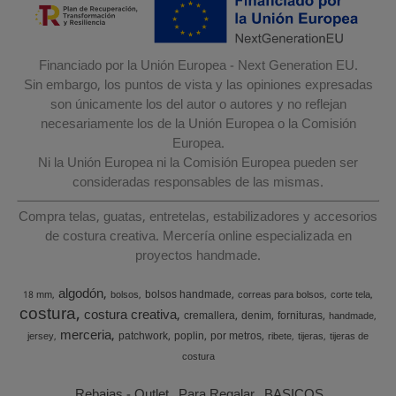
Financiado por la Unión Europea - Next Generation EU.
Sin embargo, los puntos de vista y las opiniones expresadas
son únicamente los del autor o autores y no reflejan
necesariamente los de la Unión Europea o la Comisión
Europea.
Ni la Unión Europea ni la Comisión Europea pueden ser
consideradas responsables de las mismas.
Compra telas, guatas, entretelas, estabilizadores y accesorios
de costura creativa. Mercería online especializada en
proyectos handmade.
algodón
bolsos handmade
18 mm
bolsos
correas para bolsos
corte tela
costura
costura creativa
cremallera
denim
fornituras
handmade
merceria
patchwork
poplin
por metros
jersey
ribete
tijeras
tijeras de
costura
Rebajas - Outlet
Para Regalar
BASICOS