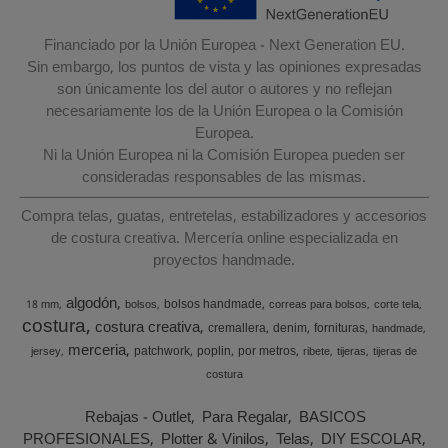
Financiado por la Unión Europea - Next Generation EU.
Sin embargo, los puntos de vista y las opiniones expresadas
son únicamente los del autor o autores y no reflejan
necesariamente los de la Unión Europea o la Comisión
Europea.
Ni la Unión Europea ni la Comisión Europea pueden ser
consideradas responsables de las mismas.
Compra telas, guatas, entretelas, estabilizadores y accesorios
de costura creativa. Mercería online especializada en
proyectos handmade.
algodón
bolsos handmade
18 mm
bolsos
correas para bolsos
corte tela
costura
costura creativa
cremallera
denim
fornituras
handmade
merceria
patchwork
poplin
por metros
jersey
ribete
tijeras
tijeras de
costura
Rebajas - Outlet
Para Regalar
BASICOS
PROFESIONALES
Plotter & Vinilos
Telas
DIY ESCOLAR