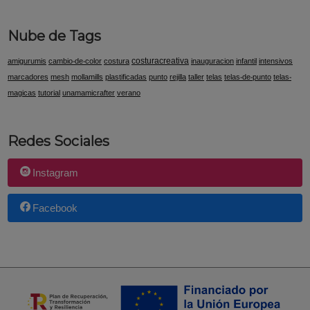
Nube de Tags
costuracreativa
amigurumis
cambio-de-color
costura
inauguracion
infantil
intensivos
marcadores
mesh
mollamills
plastificadas
punto
rejilla
taller
telas
telas-de-punto
telas-
magicas
tutorial
unamamicrafter
verano
Redes Sociales
Instagram
Facebook