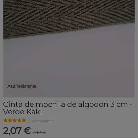
Asa resistente
Cinta de mochila de algodon 3 cm -
Verde Kaki
★★★★★
★★★★★
(2 valoraciones)
2,07 €
2,12 €