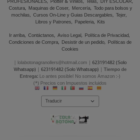
PROFESIONALES
Plotter & Vinilos
Telas
DIY ESCOLAR
Costura
Maquinas de Coser
Mercería
Todo para bolsos y
mochilas
Cursos On-Line y Guias Descargables
Tejer
Libros y Patrones
Papeleria
Kits
Ir arriba
Contáctanos
Aviso Legal
Política de Privacidad
Condiciones de Compra
Desistir de un pedido
Políticas de
Cookies
| lolabotonagranollers@hotmail.com |
623191482 (Solo
Whatsapp)
|
623191482 (Solo Whatsapp)
|
Tiempo de
Entrega:
Lo antes posible! No somos Amazon :-)
(*) Precios con Impuestos incluidos