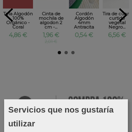
Tela Algodón
Cinta de
Cordón
Tira de cuero
100%
mochila de
Algodón
curtido
Orgánico -
algodon 2
4mm
vegetal
Coral
cm -...
Antracita
Negro...
4,86 €
1,96 €
0,54 €
6,56 €
2,01 €
Servicios que nos gustaría
utilizar